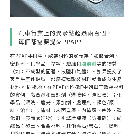
汽車行業上的潤滑點超過兩百個，
每個都需要提交PPAP?
在PPAP手冊中，散裝材料的定義為：如黏合劑、
密封劑、化學品、塗料、纖維和
潤滑劑
等的物質
（如：不成型的固體、液體和氣體）。如果提交了
客戶生產件編號，那麼這種散裝材料就會成為生產
材料。 同樣地，在PPAP的附錄F中列舉了散裝材料
的實例：黏合劑和密封劑（焊接料、彈性體）；化
學品（漂洗、磨光、添加劑、處理劑、顏色/顏
料、溶劑）；塗料（表面塗層、內塗層、底漆、磷
化劑、表面處理物）；引擎冷卻液（防凍劑）；紡
織品；矽土、合金材料、其他礦石/岩石）；燃料
和燃料成分；玻璃和玻璃成分；潤滑油（機油、油