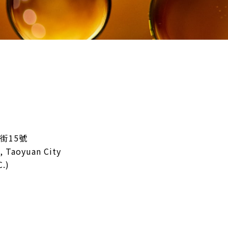
街15號
., Taoyuan City
C.)