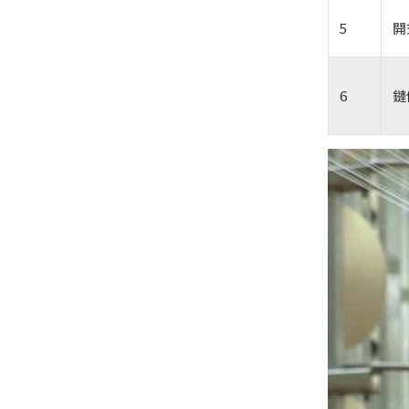
5
開
6
鏈