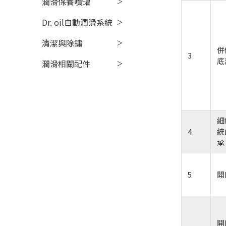
潤滑保養噴罐
Dr. oil自動潤滑系統
清潔與除鏽
併
3
底
潤滑相關配件
細
4
統
承
5
開
開