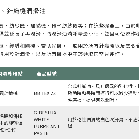
機、針織機潤滑油
機、紡紗機、加撚機、轉杯紡紗機等；在這些機器上，由於
供並延長了再潤滑，將潤滑油消耗量最小化，並且可使運作
類、經編和圓機、雷切爾機，一般用於所有針織機以及需要
適用於針潤滑，以及所有機器中在該領域的常見運作。
潤滑應用點
產品型號
合成針織油。具有優異的乳化性、
圓針織機
BB TEX 22
啟動時和長時間運行可以減少運動
件磨損，提供有效潤滑。
G. BESLUX
棉機和併條
WHITE
用於乾性潤滑的白色潤滑膏。不沾
中的旋轉板
LUBRICANT
膜。
滑動軸承)
PASTE