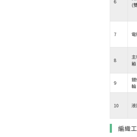
6
(
7
電
主
8
箱
鏈
9
輪
10
液
編織