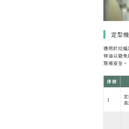
定型
適用於拉幅
條油以避免
現場安全。
序號
定
1
⾼