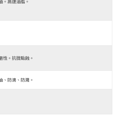
油。高速油脂。
磨性。抗微點蝕。
油、防滴、防濺。