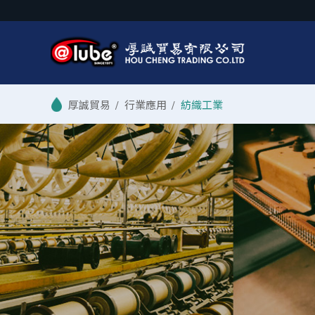
/
行業應用
/
紡織工業