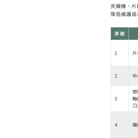
夾織機、片
降低維護成
序號
1
片
2
中
帶
3
軸
刀
4
織