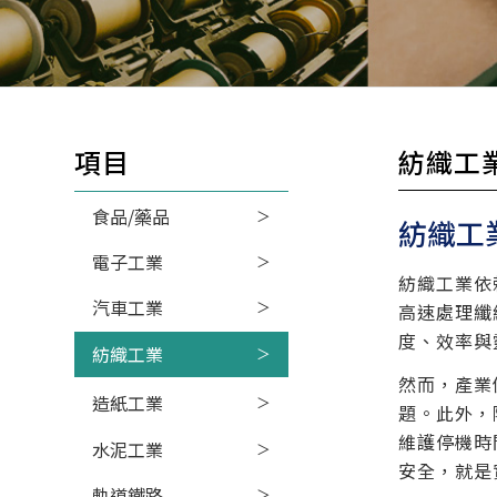
項目
紡織工
食品/藥品
紡織工
電子工業
紡織工業依
汽車工業
高速處理纖
度、效率與
紡織工業
然而，產業
造紙工業
題。此外，
維護停機時
水泥工業
安全，就是
軌道鐵路