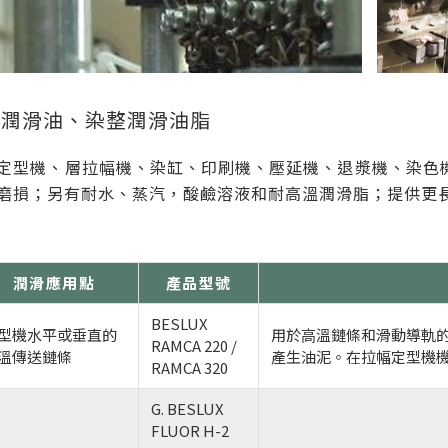
機潤滑油、染整潤滑油脂
定型機、層拉幅機、染缸、印刷機、壓延機、退漿機、染色機
磨損；另有耐水、蒸汽，酸鹼溶液和耐高溫潤滑脂；提供更
潤滑應用點
產品型號
BESLUX
型機⽔平或垂直的
⽤於⾼溫鏈條和滑動導軌的
RAMCA 220 /
溫傳送鏈條
產⽣油泥。在拉幅定型機
RAMCA 320
G. BESLUX
FLUOR H-2