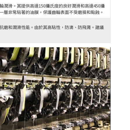
潤滑。其提供高達150攝氏度的良好潤滑和高達450攝
一層非常粘著的油膜，保護齒輪表面不受磨損和點蝕。
抗磨和潤滑性能。由於其高粘性，防滴、防飛濺。建議