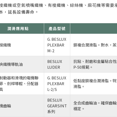
梭織機或空氣噴嘴織機、有梭織機、綜絲機、麻花機等需要
本，延長設備壽命。
潤滑應用點
產品型號
G. BESLUX
梭織機
PLEXBAR
鋇複合潤滑脂。對水，蒸
M-2
BESLUX
抗粘、耐磨和金屬粘合性
央織機導軌油
LUDER
P-50規範。
制動器和滑塊的電機聯
G. BESLUX
低黏度鋇複合潤滑脂。特
節、劍桿導輥、分配器
PLEXBAR
滑脂。
具
L-2/S
BESLUX
全合成齒輪油。確保齒輪
機齒輪
GEARSINT
穩定。
系列