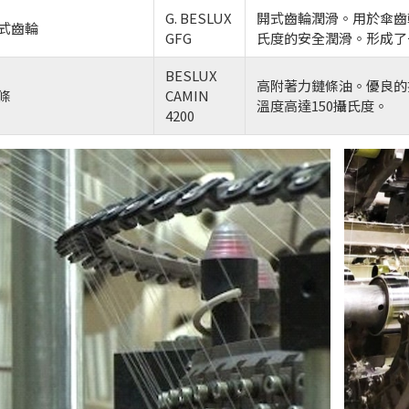
G. BESLUX
開式齒輪潤滑。用於傘齒輪
式齒輪
GFG
氏度的安全潤滑。形成了
BESLUX
高附著力鏈條油。優良的
條
CAMIN
溫度高達150攝氏度。
4200