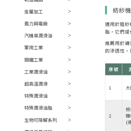
紡紗
金屬加工
風力與電廠
適用於粗紗
脂，它們提
汽機車潤滑油
推薦用於襪
軍用工業
的滲透性，
鋼鐵工業
序號
工業潤滑油
超高溫潤滑
1
大
特殊潤滑油
特殊潤滑油脂
梳
2
機
生物可降解系列
(