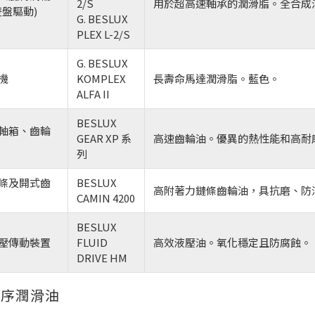
2/S
用於超高速軸承的潤滑脂。全合成
雙盤驅動)
G. BESLUX
PLEX L-2/S
G. BESLUX
機
KOMPLEX
長壽命馬達潤滑脂。藍色。
ALFA II
BESLUX
軸箱、齒輪
GEAR XP 系
高速齒輪油。優異的熱性能和高耐
列
條及開式齒
BESLUX
高附著力鏈條齒輪油，具抗磨、防
CAMIN 4200
BESLUX
壓傳動裝置
FLUID
高效液壓油。氧化穩定且防腐蝕。
DRIVE HM
工序潤滑油