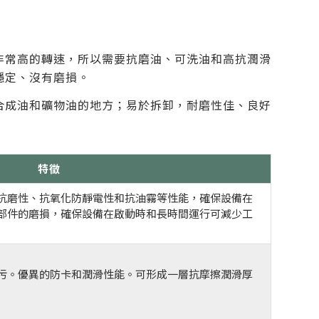
非常高的轉速，所以需要抗磨油、可洗油和高抗潤滑
穩定、沒有磨損。
合成油和礦物油的地方；易於拆卸，耐磨性佳、良好
特徵
抗磨性、抗氧化防靜電性和抗油霧等性能，確保設備在
部件的磨損，確保設備在啟動時和長時間運行可減少工
污。優異的防卡和潤滑性能。可形成一層抗摩擦潤滑厚