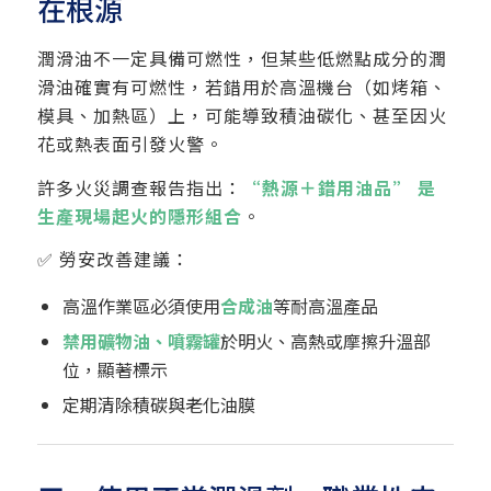
在根源
潤滑油不一定具備可燃性，但某些低燃點成分的潤
滑油確實有可燃性，若錯用於高溫機台（如烤箱、
模具、加熱區）上，可能導致積油碳化、甚至因火
花或熱表面引發火警。
許多火災調查報告指出：
“熱源＋錯用油品” 是
生產現場起火的隱形組合
。
✅ 勞安改善建議：
高溫作業區必須使用
合成油
等耐高溫產品
禁用礦物油、噴霧罐
於明火、高熱或摩擦升溫部
位，顯著標示
定期清除積碳與老化油膜