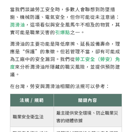
當我們談論勞工安全時，多數人會聯想到防墜措
施、機械防護、電氣安全，但你可能從未注意過：
潤滑油
，這項看似與安全風馬牛不相及的物質，其
實可能是職業災害的
引爆點
之一。
潤滑油的主要功能是降低摩擦、延長設備壽命，理
應是“保護”的象徵。但若管理不當，卻有可能成
為工廠中的安全漏洞。我們從
勞工安全（勞安）角
度
來分析潤滑油所隱藏的職災風險，並提供預防建
議。
在台灣，勞安與潤滑油相關的法規可以參考：
法規 / 規範
關鍵內容
雇主提供安全環境、防止職業災
職業安全衛生法
害的總體依據