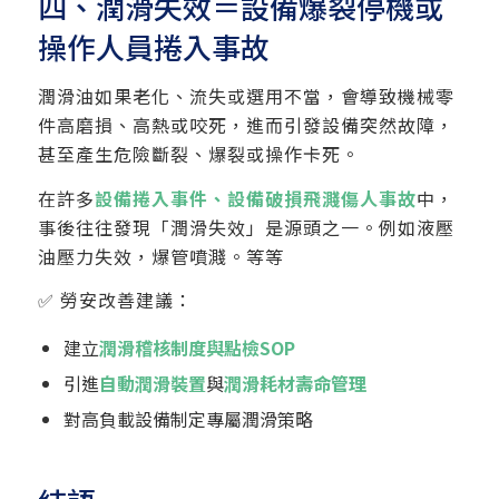
四、潤滑失效＝設備爆裂停機或
操作人員捲入事故
潤滑油如果老化、流失或選用不當，會導致機械零
件高磨損、高熱或咬死，進而引發設備突然故障，
甚至產生危險斷裂、爆裂或操作卡死。
在許多
設備捲入事件、設備破損飛濺傷人事故
中，
事後往往發現「潤滑失效」是源頭之一。例如液壓
油壓力失效，爆管噴濺。等等
✅ 勞安改善建議：
建立
潤滑稽核制度與點檢SOP
引進
自動潤滑裝置
與
潤滑耗材壽命管理
對高負載設備制定專屬潤滑策略