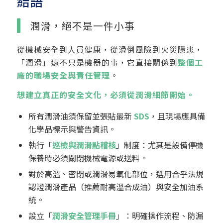
結語
潤滑，絕不是一件小事
從機械安全到人員健康，從滑倒風險到火災隱患，
「潤滑」遠不只是機器的事，它直接關係到
整個工
廠的職場安全與責任管理
。
想建立真正的安全文化，必須從潤滑細節開始。
所有潤滑油須保留並張貼最新
SDS
，且現場應具備
化學品標示與警告資訊。
執行「
巡檢與潤滑點稽核
」制度：尤其是設備停機
保養時必須關閉機械電源或送料。
對於高溫、密閉或潤滑易氧化部位，選用合乎法規
認證潤滑產品（推薦耐高溫合成油）與安全加油系
統。
設立「
潤滑安全管理手冊
」：明確操作流程、防漏