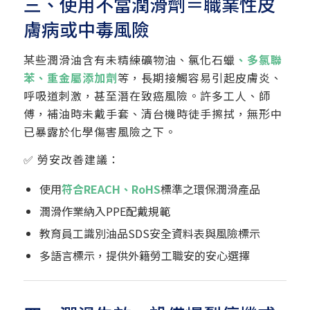
三、使用不當潤滑劑＝職業性皮
膚病或中毒風險
某些潤滑油含有未精練礦物油、氯化石蠟
、多氯聯
苯、重金屬添加劑
等，長期接觸容易引起皮膚炎、
呼吸道刺激，甚至潛在致癌風險。許多工人、師
傅，補油時未戴手套、清台機時徒手擦拭，無形中
已暴露於化學傷害風險之下。
✅ 勞安改善建議：
使用
符合REACH、RoHS
標準之環保潤滑產品
潤滑作業納入PPE配戴規範
教育員工識別油品SDS安全資料表與風險標示
多語言標示，提供外籍勞工職安的安心選擇