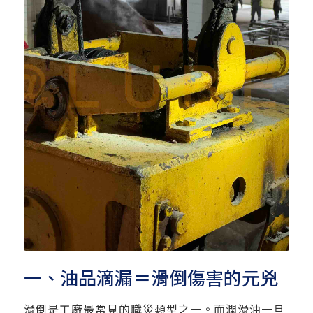
一、油品滴漏＝滑倒傷害的元兇
滑倒是工廠最常見的職災類型之一。而潤滑油一旦