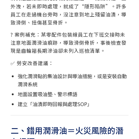
外洩，若未即時處理，就成了“隱形陷阱”。許多
員工在走過機台旁時，沒注意到地上殘留油漬，導
致滑倒、扭傷甚至骨折。
? 案例補充：某零配件包裝線員工在下班交接時未
注意地面潤滑油痕跡，導致滑倒骨折，事後檢查發
現是齒輪箱長期滲油卻未列入巡檢清單。
✅ 勞安改善建議：
強化潤滑點的集油設計與導油措施，或是安裝自動
潤滑系統
地面設置吸油墊、警示標語
建立「油漬即時回報與處理SOP」
二、錯用潤滑油＝火災風險的潛