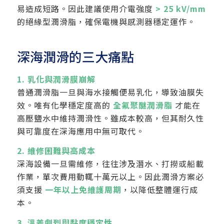
易造成短路。因此建議使用介電強度
> 25 kV/mm
的絕緣型潤滑脂，確保電機與感測器穩定運作。
深海潤滑的三大痛點
1. 乳化與潤滑膜崩解
普通潤滑脂一旦與海水接觸便易乳化，導致油膜失
效。唯有化學穩定度高的
全氟聚醚潤滑脂
才能在
高壓鹽水中維持潤滑性。雖成本較高，但其耐久性
與可靠度在深海應用中無可取代。
2. 維修困難與高成本
深海設備一旦需維修，往往涉及潛水、打撈或船載
作業，單次費用動輒十萬元以上。因此潤滑方案必
須支援
一年以上免維護周期
，以降低整體運行成
本。
3. 溫差劇烈與黏度穩定性