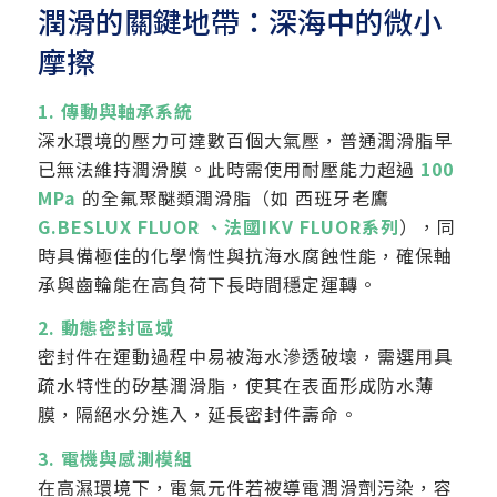
潤滑的關鍵地帶：深海中的微小
摩擦
1. 傳動與軸承系統
深水環境的壓力可達數百個大氣壓，普通潤滑脂早
已無法維持潤滑膜。此時需使用耐壓能力超過
100
MPa
的全氟聚醚類潤滑脂（如 西班牙老鷹
G.BESLUX FLUOR 、法國IKV FLUOR系列
），同
時具備極佳的化學惰性與抗海水腐蝕性能，確保軸
承與齒輪能在高負荷下長時間穩定運轉。
2. 動態密封區域
密封件在運動過程中易被海水滲透破壞，需選用具
疏水特性的矽基潤滑脂，使其在表面形成防水薄
膜，隔絕水分進入，延長密封件壽命。
3. 電機與感測模組
在高濕環境下，電氣元件若被導電潤滑劑污染，容