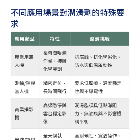
不同應用場景對潤滑劑的特殊要
求
應用類型
特性
潤滑挑戰
長時間噴灑
農業用無
抗腐蝕、抗化學劣化、
作業，接觸
人機
防水與低溫啟動性
化學藥劑
測繪/建模
精密定位、
要求低摩擦、溫度穩定
無人機
長時間飛行
性與不導電性
高頻懸停與
潤滑脂須具低黏滯阻
商業攝影
雲台穩定影
力、無油痕與不影響機
機
像
構平衡
全天候執
高耐候性、寬溫操作、
安防/軍用