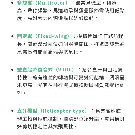
多旋翼（Multirotor）
：最常見機型，轉速
高、啟停頻繁，馬達軸承與摺疊關節需使用低黏
度、高附著力的潤滑脂以降低磨耗。
固定翼（Fixed-wing）
：機構簡單但任務航程
長，關鍵潤滑部位如伺服機關節、推進螺旋槳軸
承需長時間耐高溫與抗氧化。
垂直起降複合式（VTOL）
：結合直升與固定翼
特性，擁有複雜的轉軸與可變幾何結構，潤滑需
求更高，尤其在飛行模式轉換時機械負載變化劇
烈。
直升機型（Helicopter-type）
：具有高速旋
轉主軸與尾舵控制，潤滑部位溫升高，需具備良
好剪切穩定性與抗飛濺性。