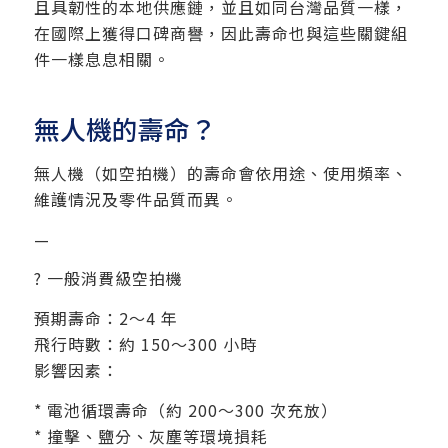
且具韌性的本地供應鏈，並且如同台灣品質一樣，
在國際上獲得口碑商譽，因此壽命也與這些關鍵組
件一樣息息相關。
無人機的壽命？
無人機（如空拍機）的壽命會依用途、使用頻率、
維護情況及零件品質而異。
—
? 一般消費級空拍機
預期壽命：2～4 年
飛行時數：約 150～300 小時
影響因素：
* 電池循環壽命（約 200～300 次充放）
* 撞擊、鹽分、灰塵等環境損耗