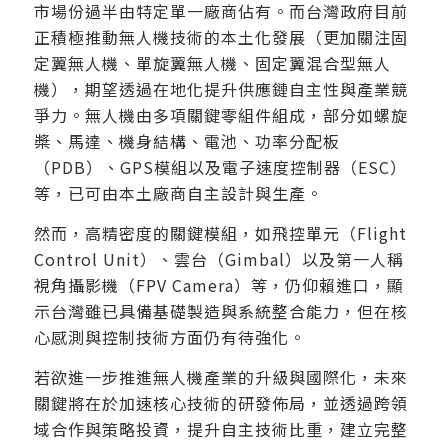
市場份過半由特定單一廠商佔有。而台灣政府目前
正積極推動無人機技術的本土化發展（更加關注固
定翼無人機、單旋翼無人機、固定翼混合型無人
機），期望透過在地化提升供應鏈自主性與產業競
爭力。無人機由多項關鍵零組件組成，部分如螺旋
槳、馬達、機身結構、電池、功率分配板
（PDB）、GPS模組以及電子速度控制器（ESC）
等，已可由本土廠商自主設計與生產。
然而，高精密度的關鍵模組，如飛控單元（Flight
Control Unit）、雲台（Gimbal）以及第一人稱
視角攝影機（FPV Camera）等，仍仰賴進口，顯
示台灣雖已具備基礎製造與系統整合能力，但在核
心感測與控制技術方面仍有待強化。
若欲進一步推進無人機產業的升級與國際化，未來
關鍵將在於加速核心技術的研發佈局，並透過跨領
域合作與策略投資，提升自主技術比重，建立完整