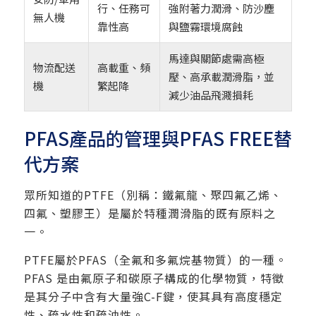
行、任務可
強附著力潤滑、防沙塵
無人機
靠性高
與鹽霧環境腐蝕
馬達與關節處需高極
物流配送
高載重、頻
壓、高承載潤滑脂，並
機
繁起降
減少油品飛濺損耗
PFAS產品的管理與PFAS FREE替
代方案
眾所知道的PTFE（別稱：鐵氟龍、聚四氟乙烯、
四氟、塑膠王）是屬於特種潤滑脂的既有原料之
一。
PTFE屬於PFAS（全氟和多氟烷基物質）的一種。
PFAS 是由氟原子和碳原子構成的化學物質，特徵
是其分子中含有大量強C-F鍵，使其具有高度穩定
性、疏水性和疏油性。