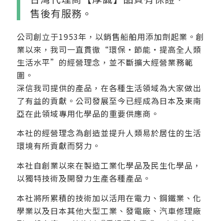
售後有服務。
公司創立于1953年，以銷售船舶用添加劑起業。創
業以來，我司一直貫徹“環保・節能・提高全人類
生活水平”的經營理念，並不斷擴大經營業務範
圍。
深信我司提供的產品，在各種生活領域為大家做出
了有益的貢獻。公司發展至今已經成為日本及東南
亞在此領域專用化學品的重要供應商。
本社的經營理念為創造並提升人類易於居住的生活
環境有所貢獻而努力。
本社自創業以來在製造工業化學品及民生化學品，
以獨特技術及開發力生產各種產品。
本社將所累積的技術加以活用在電力、鋼鐵業、化
學業以及日本其他大型工業、發電廠、汽車修理廠