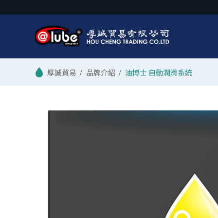
/
品牌介紹
/
油博士 自動潤滑系統