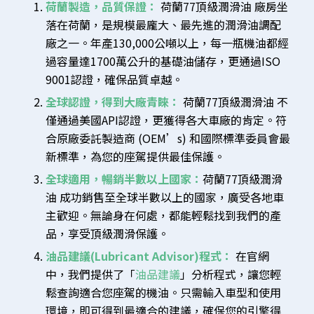
荷蘭製造，品質保證：
荷蘭77頂級潤滑油 廠房坐
落在荷蘭，是規模最龐大、最先進的潤滑油調配
廠之一。年產130,000公噸以上，每一瓶機油都經
過容量達1700萬公升的基礎油儲存，更通過ISO
9001認證，確保品質卓越。
全球認證，得到大廠青睞：
荷蘭77頂級潤滑油 不
僅通過美國API認證，更獲得各大車廠的肯定。符
合原廠委託製造商 (OEM’s) 和國際標準委員會最
新標準，為您的座駕提供最佳保護。
全球適用，暢銷半數以上國家：
荷蘭77頂級潤滑
油 成功銷售至全球半數以上的國家，廣受各地車
主歡迎。無論身在何處，都能輕鬆找到我們的產
品，享受頂級潤滑保護。
油品建議(
Lubricant Advisor
)程式：
在官網
中，我們提供了「
油品建議
」分析程式，讓您輕
鬆查詢適合您座駕的機油。只需輸入車型和使用
環境，即可得到最適合的建議，確保您的引擎得