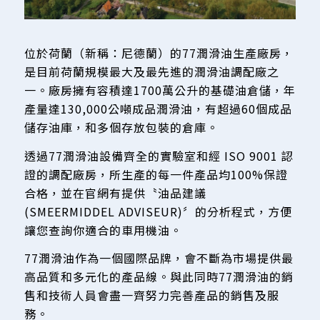
位於荷蘭（新稱：尼德蘭）的77潤滑油生產廠房，
是目前荷蘭規模最大及最先進的潤滑油調配廠之
一。廠房擁有容積達1700萬公升的基礎油倉儲，年
產量達130,000公噸成品潤滑油，有超過60個成品
儲存油庫，和多個存放包裝的倉庫。
透過77潤滑油設備齊全的實驗室和經 ISO 9001 認
證的調配廠房，所生產的每一件產品均100%保證
合格，並在官網有提供〝油品建議
(SMEERMIDDEL ADVISEUR)〞的分析程式，方便
讓您查詢你適合的車用機油。
77潤滑油作為一個國際品牌，會不斷為市場提供最
高品質和多元化的產品線。與此同時77潤滑油的銷
售和技術人員會盡一齊努力完善產品的銷售及服
務。