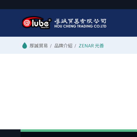
/
品牌介紹
/
ZENAR 元善