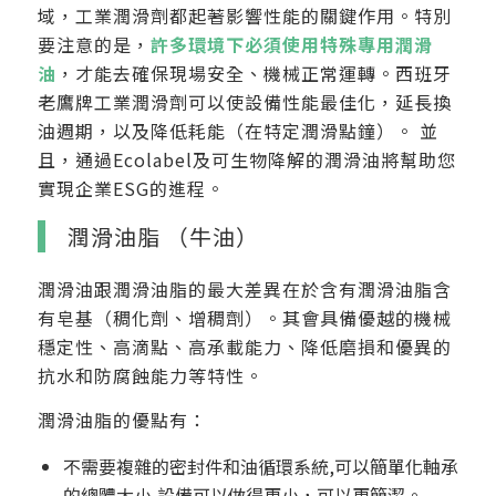
域，工業潤滑劑都起著影響性能的關鍵作用。特別
要注意的是，
許多環境下必須使用特殊專用潤滑
油
，才能去確保現場安全、機械正常運轉。西班牙
老鷹牌工業潤滑劑可以使設備性能最佳化，延長換
油週期，以及降低耗能（在特定潤滑點鐘）。 並
且，通過Ecolabel及可生物降解的潤滑油將幫助您
實現企業ESG的進程。
潤滑油脂 （牛油）
潤滑油跟潤滑油脂的最大差異在於含有潤滑油脂含
有皂基（稠化劑、增稠劑）。其會具備優越的機械
穩定性、高滴點、高承載能力、降低磨損和優異的
抗水和防腐蝕能力等特性。
潤滑油脂的優點有：
不需要複雜的密封件和油循環系統,可以簡單化軸承
的總體大小,設備可以做得更小，可以更簡潔。