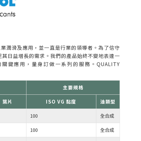
改善工業潤滑及應用，並一直是行業的領導者。為了信守
足其日益增長的需求。我們的產品始終不變地表達一
鍵應用，量身訂做一系列的服務。QUALITY
主要規格
葉片
ISO VG 黏度
油類型
100
全合成
100
全合成