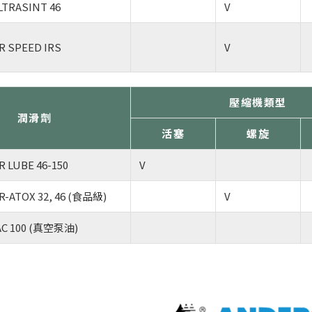
LTRASINT 46
V
R SPEED IRS
V
壓縮機類型
潤滑劑
活塞
螺旋
R LUBE 46-150
V
R-ATOX 32, 46 (食品級)
V
AC 100 (真空泵油)