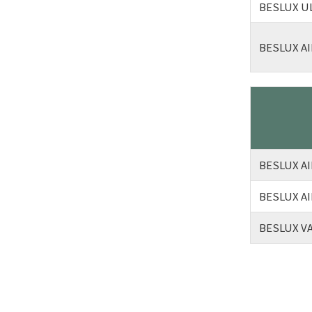
BESLUX U
BESLUX AI
BESLUX AI
BESLUX AI
BESLUX V