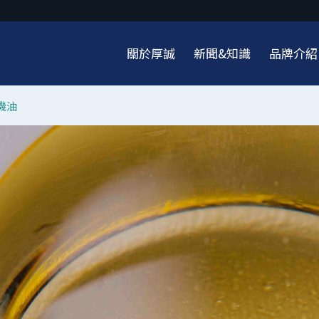
關於厚誠
新聞&知識
品牌介紹
機油