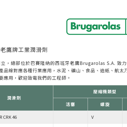
牙老鷹牌工業潤滑劑
創立，總部位於巴賽隆納的西班牙老鷹Brugarolas S.
產品線對應各種行業應用，水泥、礦山、食品、造紙、航太
要應用，歡迎致電我們的工程師。
壓縮機類型
潤滑劑
活塞
螺旋
R CRK 46
V