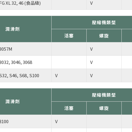
G XL 32, 46 (食品級)
V
壓縮機類型
潤滑劑
活塞
螺旋
3057M
V
032, 3046, 3068
V
32, S46, S68, S100
V
V
壓縮機類型
潤滑劑
活塞
螺旋
3100
V