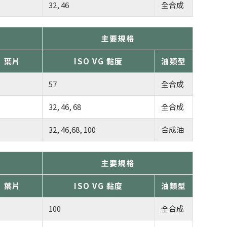
32, 46
全合成
主要規格
葉片
ISO VG 黏度
油類型
57
全合成
32, 46, 68
全合成
32, 46,68, 100
合成油
主要規格
葉片
ISO VG 黏度
油類型
100
全合成