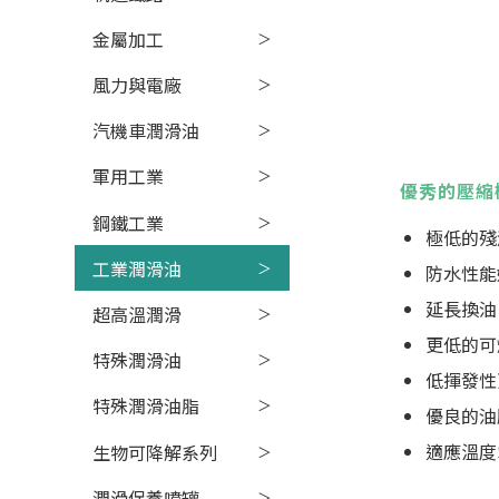
金屬加工
風力與電廠
汽機車潤滑油
軍用工業
優秀的壓縮
鋼鐵工業
極低的殘
工業潤滑油
防水性能
延長換油
超高溫潤滑
更低的可
特殊潤滑油
低揮發性
特殊潤滑油脂
優良的油
適應溫度
生物可降解系列
潤滑保養噴罐