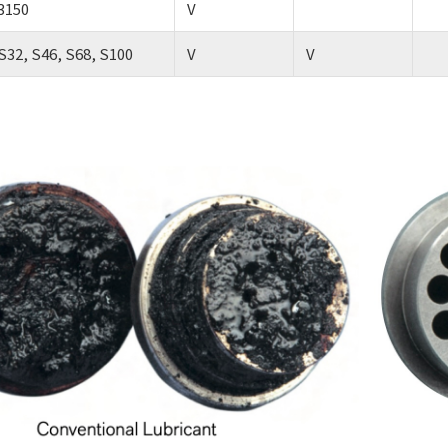
3150
V
32, S46, S68, S100
V
V