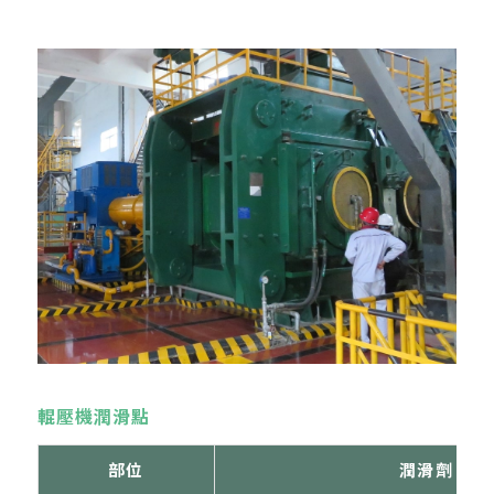
輥壓機潤滑點
部位
潤滑劑