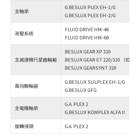
G.BESLUX PLEX EH-1/G
主軸承
G.BESLUX PLEX EH-2/G
FLUID DRIVE HM-46
液壓系統
FLUID DRIVE HM-68
BESLUX GEAR XP 320
主減速機行星齒輪箱
BESLUX GEAR ET 220/320 
BESLUX GEARSYNT 320
G.BESLUX SULPLEX EH-1/G
萬向聯軸器
G.BESLUX GFG
G.A. PLEX 2
主電機軸承
G.BESLUX KOMPLEX ALFA II
旋轉接頭
G.A. PLEX 2