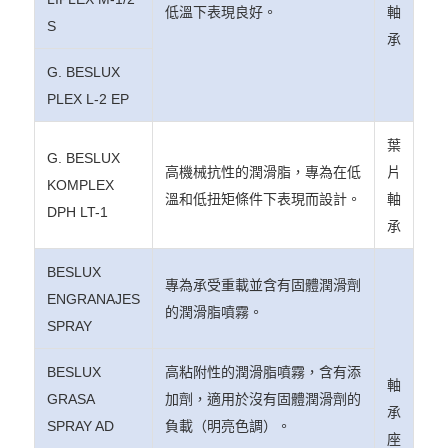
低溫下表現良好。
軸
S
承
G. BESLUX
PLEX L-2 EP
葉
G. BESLUX
高機械抗性的潤滑脂，專為在低
片
KOMPLEX
溫和低扭矩條件下表現而設計。
軸
DPH LT-1
承
BESLUX
專為承受重載並含有固體潤滑劑
ENGRANAJES
的潤滑脂噴霧。
SPRAY
BESLUX
高粘附性的潤滑脂噴霧，含有添
軸
GRASA
加劑，適用於沒有固體潤滑劑的
承
SPRAY AD
負載（明亮色調）。
座