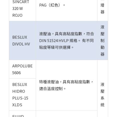
SINCART
PAG（紅色）。
增
320 W
器
ROJO
液
液壓油，具有高粘度指數，符合
壓
BESLUX
DIN 51524 HVLP 規格。 有不同
制
DIVOL HV
粘度等級可供選擇。
動
器
ARPOLUBE
5606
特種液壓油，具有高粘度指數，
BESLUX
液
適合溫度控制。
HIDRO
壓
PLUS-15
系
XLDS
統
FLUID