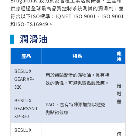
Brugarolas 致力於為各種工業活動研發、生產和
供應經過全球最高品質控制系統測試的潤滑劑，並
符合以下ISO標準：IQNET ISO 9001、ISO 9001
和ISO-TS16949。
▍
潤滑油
應
產品
特點
用
BESLUX
用於齒輪潤滑的礦物油，具有特
GEAR XP-
殊的活性，可避免微點蝕效應。
倍
320
增
BESLUX
器
PAO ，含有特殊添加劑以避免
GEARSYNT
微點蝕效應。
XP-320
BESLUX
倍