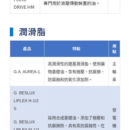
專門用於液壓傳動裝置的油。
DRIVE HM
▍
潤滑脂
用
產品
特點
點
高潤滑性的鋰基潤滑脂，使用礦
主
G.A. AUREA-1
物基礎油。含有極壓、抗磨損、
軸
防腐蝕和抗氧化添加劑。
承
G. BESLUX
LIPLEX H-1/2
S
發
採用合成基礎油，添加了極壓和
電
G. BESLUX
抗磨損劑，具有高抗腐蝕性。在
機
LIPLEX M-1/2