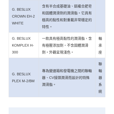
含有半合成基礎油、鋁複合肥皂
G. BESLUX
和固體潤滑劑的潤滑脂。它具有
CROWN EH-2
極高的黏性和對重載非常穩定的
WHITE
特性。
G. BESLUX
一款具有極高黏性的潤滑脂，含
軸
KOMPLEX H-
有極壓添加劑，不含固體潤滑
承
300
劑。外觀呈現淺色。
座
聯
專為變速箱和發電機之間的聯軸
軸
G. BESLUX
器、CV接頭潤滑而設計的特殊
器
PLEX M-2/BM
潤滑脂。
系
統