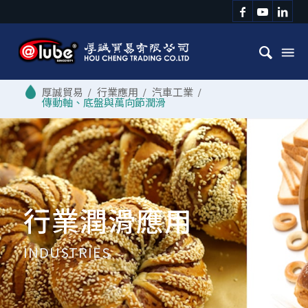
/
行業應用
/
汽車工業
/
傳動軸、底盤與萬向節潤滑
行業潤滑應用
INDUSTRIES