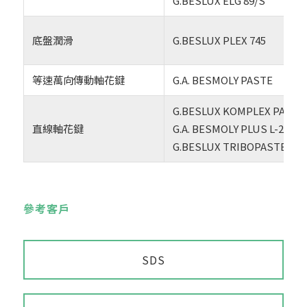
G.BESLUX ELG 89/S
底盤潤滑
G.BESLUX PLEX 745
等速萬向傳動軸花鍵
G.A. BESMOLY PASTE
G.BESLUX KOMPLEX PASTE 
直線軸花鍵
G.A. BESMOLY PLUS L-2/S
G.BESLUX TRIBOPASTE 32/
參考客戶
SDS