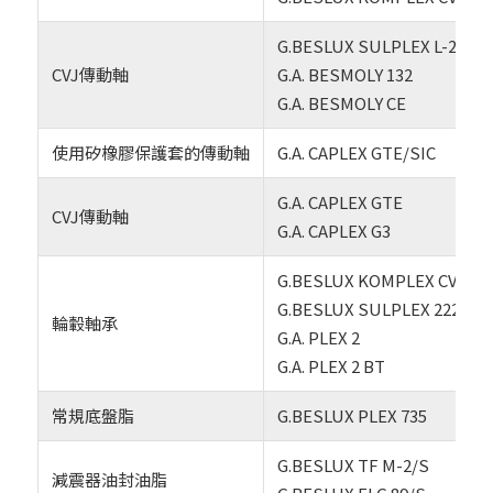
G.BESLUX SULPLEX L-2 BG
CVJ傳動軸
G.A. BESMOLY 132
G.A. BESMOLY CE
使用矽橡膠保護套的傳動軸
G.A. CAPLEX GTE/SIC
G.A. CAPLEX GTE
CVJ傳動軸
G.A. CAPLEX G3
G.BESLUX KOMPLEX CV-1 F
G.BESLUX SULPLEX 222 SS
輪轂軸承
G.A. PLEX 2
G.A. PLEX 2 BT
常規底盤脂
G.BESLUX PLEX 735
G.BESLUX TF M-2/S
減震器油封油脂