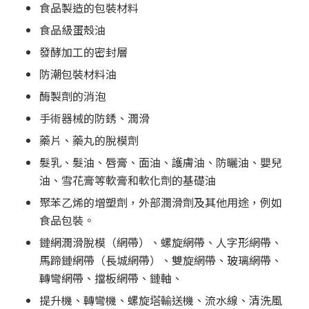
食品製造的包裝材料
食品級蛋殼油
發酵加工的密封層
防潮包裝材料油
酶製劑的消泡
手術器械的防銹、潤滑
藥片、藥丸的脫模劑
髮乳、髮油、唇膏、面油、護膚油、防曬油、嬰兒
油、雪花膏等軟膏和軟化劑的基礎油
聚苯乙烯的增塑劑，外部潤滑劑及其他用途，例如
食品包裝。
鏈網潤滑脫模（網帶）、螺旋網帶、人字形網帶、
馬蹄鏈網帶（長城網帶）、雙旋網帶、玻璃網帶、
轉彎網帶、擋板網帶、鏈軸、
提升機、轉彎機、螺旋塔輸送機、流水線、清洗風