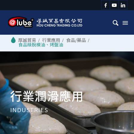
/
行業應用
/
食品/藥品
/
食品級脫模油、烤盤油
行業潤滑應用
INDUSTRIES