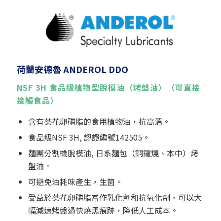
荷蘭安德魯 ANDEROL
DDO
NSF 3H 食品級植物型脫模油（烤盤油）
（可直接
接觸食品）
含有葵花卵磷脂的食用植物油，抗高溫。
食品級NSF 3H, 認證編號142505。
麵團分割機脫模油, 日系麵包（銅鑼燒、本中）烤
盤油。
可避免油耗味產生，生箘。
受益於葵花卵磷脂當作乳化劑和抗氧化劑，可以大
幅減速烤盤過快燒黑痕跡，降低人工成本。