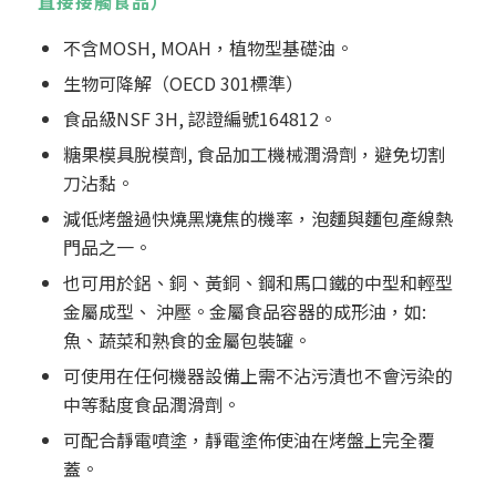
直接接觸食品）
不含MOSH, MOAH，植物型基礎油。
生物可降解（OECD 301標準）
食品級NSF 3H, 認證編號164812。
糖果模具脫模劑, 食品加工機械潤滑劑，避免切割
刀沾黏。
減低烤盤過快燒黑燒焦的機率，泡麵與麵包產線熱
門品之一。
也可用於鋁、銅、黃銅、鋼和馬口鐵的中型和輕型
金屬成型、 沖壓。金屬食品容器的成形油，如:
魚、蔬菜和熟食的金屬包裝罐。
可使用在任何機器設備上需不沾污漬也不會污染的
中等黏度食品潤滑劑。
可配合靜電噴塗，靜電塗佈使油在烤盤上完全覆
蓋。